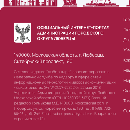
Гор
ОФИЦИАЛЬНЫЙ ИНТЕРНЕТ-ПОРТАЛ
Лю
АДМИНИСТРАЦИИ ГОРОДСКОГО
ОКРУГА ЛЮБЕРЦЫ
Дз
Жи
140000, Московская область, г. Люберцы,
Кр
Октябрьский проспект, 190
Ма
Сетевое издание "люберцы.рф" зарегистрировано в
Федеральной службе по надзору в сфере связи,
Ми
информационных технологий и массовых коммуникаций
- свидетельство Эл № ФС77-72832 от 22 мая 2018.
Ок
Учредитель: Администрация Городской округ Люберцы
Московской области (ОГРН 1025003213179) Главный
То
редактор Колмыкова М.Е. 140000, Московская обл., г.
Люберцы, ул. Октябрьский пр-кт, д. 190 Тел.
8 (498) 732-
Ос
доб. 246 Email:
Возрастное
80-08,
lyuber-pressa@yandex.ru
ограничение: 12+