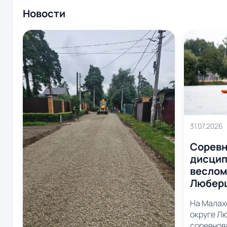
Новости
31.07.2026
Соревн
дисцип
веслом
Любер
На Малах
округе Л
соревнов