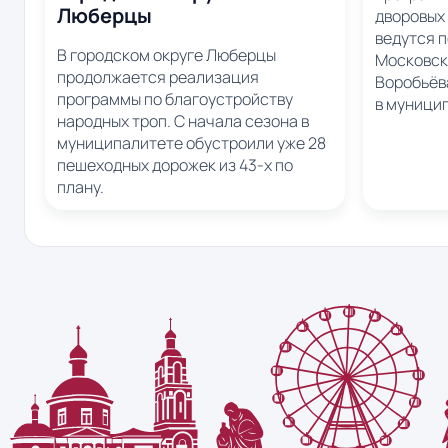
Люберцы
дворовых
ведутся 
В городском округе Люберцы
Московск
продолжается реализация
Воробьёва
программы по благоустройству
в муници
народных троп. С начала сезона в
муниципалитете обустроили уже 28
пешеходных дорожек из 43-х по
плану.