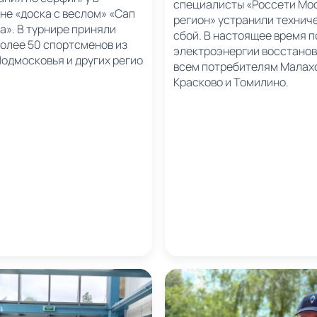
специалисты «Россети Мо
не «доска с веслом» «Сап
регион» устранили технич
а». В турнире приняли
сбой. В настоящее время 
более 50 спортсменов из
электроэнергии восстано
одмосковья и других регио
всем потребителям Малах
Красково и Томилино.