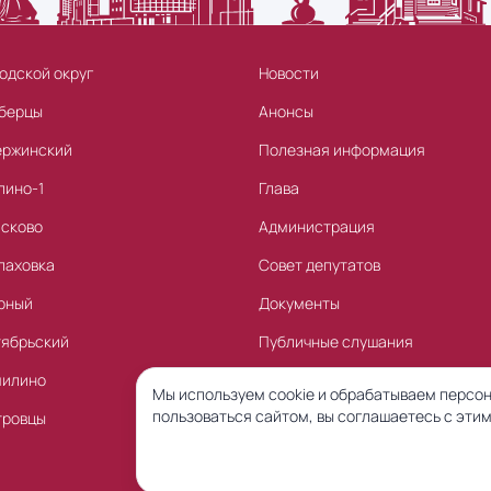
одской округ
Новости
берцы
Анонсы
ержинский
Полезная информация
лино-1
Глава
асково
Администрация
лаховка
Совет депутатов
рный
Документы
тябрьский
Публичные слушания
милино
Торги
Мы используем cookie и обрабатываем персон
пользоваться сайтом, вы соглашаетесь с этим
тровцы