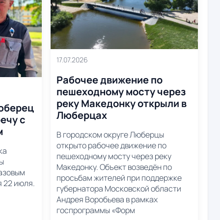
17.07.2026
Рабочее движение по
пешеходному мосту через
реку Македонку открыли в
юберец
Люберцах
ечу с
м
В городском округе Люберцы
открыто рабочее движение по
ка
пешеходному мосту через реку
ы
Македонку. Объект возведён по
газовым
просьбам жителей при поддержке
 22 июля.
губернатора Московской области
Андрея Воробьева в рамках
госпрограммы «Форм