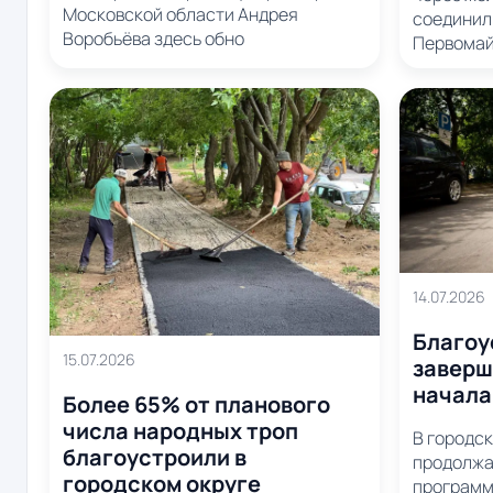
Московской области Андрея
соединил 
Воробьёва здесь обно
Первомай
14.07.2026
Благоу
15.07.2026
заверш
начала
Более 65% от планового
числа народных троп
В городс
благоустроили в
продолжа
городском округе
программ