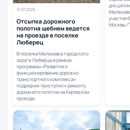
дисципли
31.07.2026
Малаховк
участие 
Отсыпка дорожного
Москвы, П
полотна щебнем ведется
на проезде в поселке
Люберец
В поселке Малаховка городского
округа Люберцы в рамках
программы «Развитие и
функционирование дорожно-
транспортного комплекса»
подрядчик приступил к ремонту
дорожного полотна на Кировском
проезде.