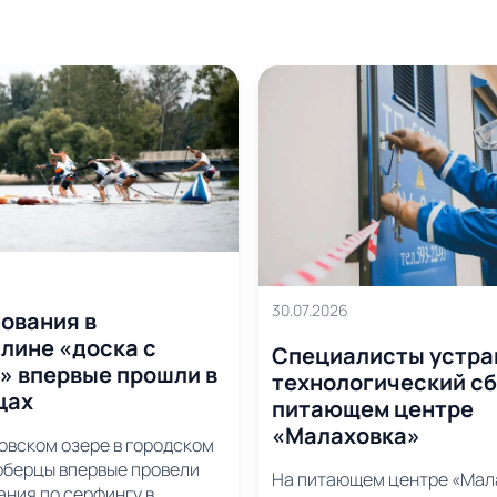
30.07.2026
ования в
лине «доска с
Специалисты устра
» впервые прошли в
технологический сб
цах
питающем центре
«Малаховка»
овском озере в городском
юберцы впервые провели
На питающем центре «Мал
ания по серфингу в