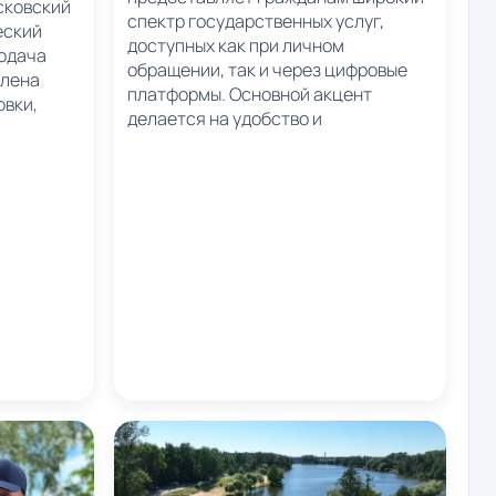
сковский
спектр государственных услуг,
еский
доступных как при личном
подача
обращении, так и через цифровые
влена
платформы. Основной акцент
овки,
делается на удобство и