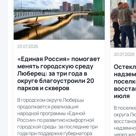
23.07.2026
20.07.2026
«Единая Россия» помогает
менять городскую среду
Остекл
Люберец: за три года в
надзем
округе благоустроили 20
поселк
парков и скверов
восста
июля
В городском округе Люберцы
продолжается реализация
В поселк
народной программы «Единой
округа Л
России» по развитию комфортной
восстано
городской среды: за последние три
надземно
года при поддержке губернатора
через же