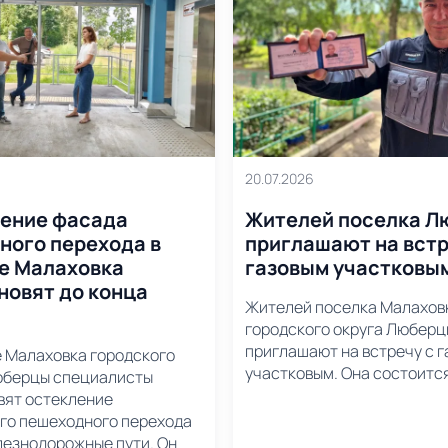
20.07.2026
ение фасада
Жителей поселка Л
ного перехода в
приглашают на встр
е Малаховка
газовым участковы
новят до конца
Жителей поселка Малахов
городского округа Люберц
приглашают на встречу с 
е Малаховка городского
участковым. Она состоится
юберцы специалисты
вят остекление
го пешеходного перехода
лезнодорожные пути. Он