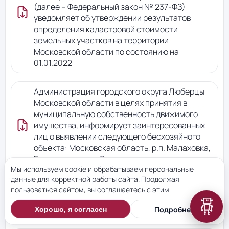
(далее – Федеральный закон № 237-ФЗ)
уведомляет об утверждении результатов
определения кадастровой стоимости
земельных участков на территории
Московской области по состоянию на
01.01.2022
Администрация городского округа Люберцы
Московской области в целях принятия в
муниципальную собственность движимого
имущества, информирует заинтересованных
лиц о выявлении следующего бесхозяйного
объекта: Московская область, р.п. Малаховка,
Быковское ш., ул. Заречная
Мы используем cookie и обрабатываем персональные
данные для корректной работы сайта. Продолжая
Извещение о проведение кадастровых работ в
пользоваться сайтом, вы соглашаетесь с этим.
отношении земельного участка кадастровым
Подробнее
номером 50:22:0020101:11647
Хорошо, я согласен