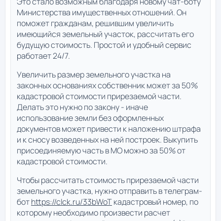
Это стало возможным благодаря новому чат-боту
Министерства имущественных отношений. Он
поможет гражданам, решившим увеличить
имеющийся земельный участок, рассчитать его
будущую стоимость. Простой и удобный сервис
работает 24/7.
Увеличить размер земельного участка на
законных основаниях собственник может за 50%
кадастровой стоимости прирезаемой части.
Делать это нужно по закону - иначе
использование земли без оформленных
документов может привести к наложению штрафа
и к сносу возведенных на ней построек. Выкупить
присоединяемую часть в МО можно за 50% от
кадастровой стоимости.
Чтобы рассчитать стоимость прирезаемой части
земельного участка, нужно отправить в телеграм-
бот
https://clck.ru/33bWoT
кадастровый номер, по
которому необходимо произвести расчет