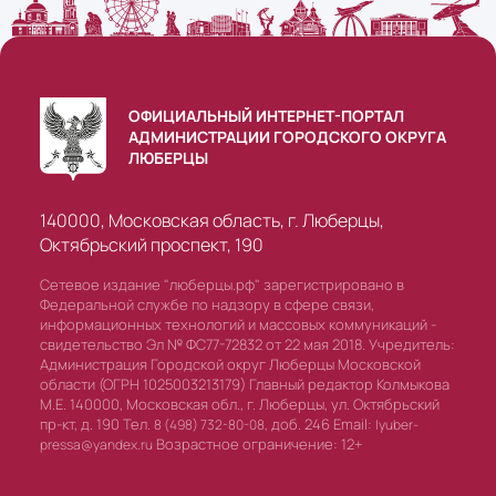
ОФИЦИАЛЬНЫЙ ИНТЕРНЕТ-ПОРТАЛ
АДМИНИСТРАЦИИ ГОРОДСКОГО ОКРУГА
ЛЮБЕРЦЫ
140000, Московская область, г. Люберцы,
Октябрьский проспект, 190
Сетевое издание "люберцы.рф" зарегистрировано в
Федеральной службе по надзору в сфере связи,
информационных технологий и массовых коммуникаций -
свидетельство Эл № ФС77-72832 от 22 мая 2018. Учредитель:
Администрация Городской округ Люберцы Московской
области (ОГРН 1025003213179) Главный редактор Колмыкова
М.Е. 140000, Московская обл., г. Люберцы, ул. Октябрьский
пр-кт, д. 190 Тел.
доб. 246 Email:
8 (498) 732-80-08,
lyuber-
Возрастное ограничение: 12+
pressa@yandex.ru