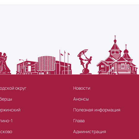
одской округ
Новости
берцы
Анонсы
ержинский
Полезная информация
лино-1
Глава
асково
Администрация