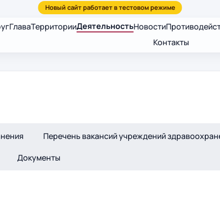
Деятельность
руг
Глава
Территории
Новости
Противодейст
Контакты
анения
Перечень вакансий учреждений здравоохран
Документы