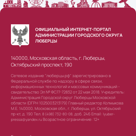
ОФИЦИАЛЬНЫЙ ИНТЕРНЕТ-ПОРТАЛ
АДМИНИСТРАЦИИ ГОРОДСКОГО ОКРУГА
ЛЮБЕРЦЫ
140000, Московская область, г. Люберцы,
Октябрьский проспект, 190
Сетевое издание "люберцы.рф" зарегистрировано в
Федеральной службе по надзору в сфере связи,
информационных технологий и массовых коммуникаций -
свидетельство Эл № ФС77-72832 от 22 мая 2018. Учредитель:
Администрация Городской округ Люберцы Московской
области (ОГРН 1025003213179) Главный редактор Колмыкова
М.Е. 140000, Московская обл., г. Люберцы, ул. Октябрьский
пр-кт, д. 190 Тел.
доб. 246 Email:
8 (498) 732-80-08,
lyuber-
Возрастное ограничение: 12+
pressa@yandex.ru